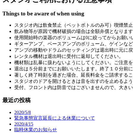
Things to be aware of when using
スタジオ内は飲食禁止（ペットボトルのみ可）喫煙禁止
飲み物等が原因で機材破損の場合は全額弁償となります
使用開始時の楽器のボリュームは0に絞ってからお願い
ギターアンプ、ベースアンプのボリューム、ゲインなど
アンプの移動やドラムのセッティングは退出時に元に戻
レンタル機材は退出時に受付に返却してください。
機材類は乱暴に扱わないようにしてください。ご注意を
退出は５分前までにお願いいたします。終了１０分前に
著しく終了時刻を過ぎた場合、延長料金をご請求するこ
スタジオのドアを開けるときは音を出すのを止めるよう
受付、フロント内は防音ではございませんので、大きい
最近の投稿
2020/5/8
緊急事態宣言延長による休業について
2020/4/15
臨時休業のお知らせ